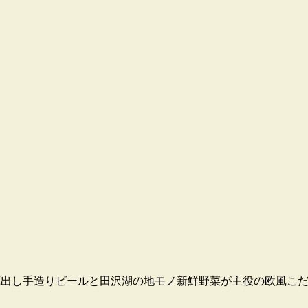
す。蔵出し手造りビールと田沢湖の地モノ新鮮野菜が主役の欧風こ