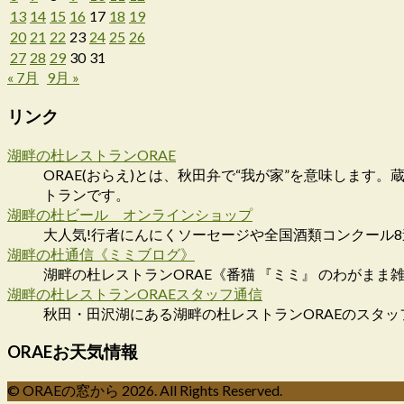
13
14
15
16
17
18
19
20
21
22
23
24
25
26
27
28
29
30
31
« 7月
9月 »
リンク
湖畔の杜レストランORAE
ORAE(おらえ)とは、秋田弁で“我が家”を意味しま
トランです。
湖畔の杜ビール オンラインショップ
大人気!行者にんにくソーセージや全国酒類コンクール
湖畔の杜通信《ミミブログ》
湖畔の杜レストランORAE《番猫 『ミミ』 のわがまま
湖畔の杜レストランORAEスタッフ通信
秋田・田沢湖にある湖畔の杜レストランORAEのスタッ
ORAEお天気情報
© ORAEの窓から 2026. All Rights Reserved.