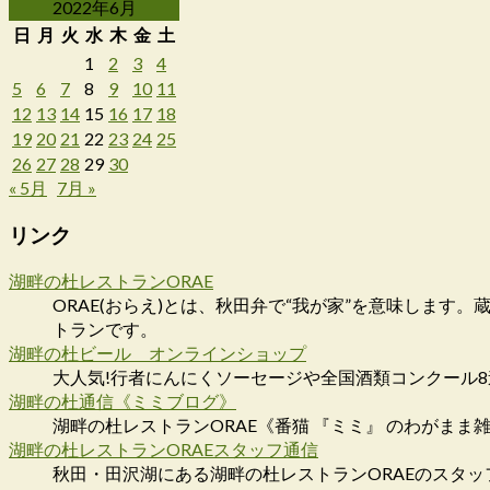
2022年6月
日
月
火
水
木
金
土
1
2
3
4
5
6
7
8
9
10
11
12
13
14
15
16
17
18
19
20
21
22
23
24
25
26
27
28
29
30
« 5月
7月 »
リンク
湖畔の杜レストランORAE
ORAE(おらえ)とは、秋田弁で“我が家”を意味しま
トランです。
湖畔の杜ビール オンラインショップ
大人気!行者にんにくソーセージや全国酒類コンクール
湖畔の杜通信《ミミブログ》
湖畔の杜レストランORAE《番猫 『ミミ』 のわがまま
湖畔の杜レストランORAEスタッフ通信
秋田・田沢湖にある湖畔の杜レストランORAEのスタッ