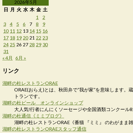
2026年5月
日
月
火
水
木
金
土
1
2
3
4
5
6
7
8
9
10
11
12
13
14
15
16
17
18
19
20
21
22
23
24
25
26
27
28
29
30
31
« 4月
6月 »
リンク
湖畔の杜レストランORAE
ORAE(おらえ)とは、秋田弁で“我が家”を意味しま
トランです。
湖畔の杜ビール オンラインショップ
大人気!行者にんにくソーセージや全国酒類コンクール
湖畔の杜通信《ミミブログ》
湖畔の杜レストランORAE《番猫 『ミミ』 のわがまま
湖畔の杜レストランORAEスタッフ通信