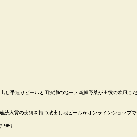
す。蔵出し手造りビールと田沢湖の地モノ新鮮野菜が主役の欧風こ
8連続入賞の実績を持つ蔵出し地ビールがオンラインショップで
雑記考》