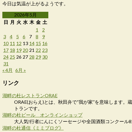
今日は気温が上がるようです。
2026年5月
日
月
火
水
木
金
土
1
2
3
4
5
6
7
8
9
10
11
12
13
14
15
16
17
18
19
20
21
22
23
24
25
26
27
28
29
30
31
« 4月
6月 »
リンク
湖畔の杜レストランORAE
ORAE(おらえ)とは、秋田弁で“我が家”を意味しま
トランです。
湖畔の杜ビール オンラインショップ
大人気!行者にんにくソーセージや全国酒類コンクール
湖畔の杜通信《ミミブログ》