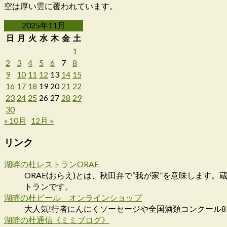
空は厚い雲に覆われています。
2025年11月
日
月
火
水
木
金
土
1
2
3
4
5
6
7
8
9
10
11
12
13
14
15
16
17
18
19
20
21
22
23
24
25
26
27
28
29
30
« 10月
12月 »
リンク
湖畔の杜レストランORAE
ORAE(おらえ)とは、秋田弁で“我が家”を意味しま
トランです。
湖畔の杜ビール オンラインショップ
大人気!行者にんにくソーセージや全国酒類コンクール
湖畔の杜通信《ミミブログ》