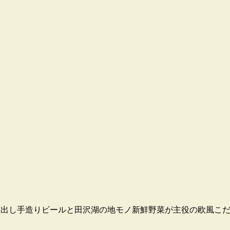
す。蔵出し手造りビールと田沢湖の地モノ新鮮野菜が主役の欧風こ