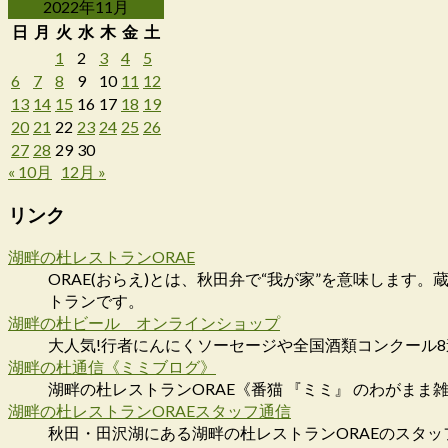
2022年11月
日
月
火
水
木
金
土
1
2
3
4
5
6
7
8
9
10
11
12
13
14
15
16
17
18
19
20
21
22
23
24
25
26
27
28
29
30
« 10月
12月 »
リンク
湖畔の杜レストランORAE
ORAE(おらえ)とは、秋田弁で“我が家”を意味しま
トランです。
湖畔の杜ビール オンラインショップ
大人気!行者にんにくソーセージや全国酒類コンクール
湖畔の杜通信《ミミブログ》
湖畔の杜レストランORAE《番猫 『ミミ』 のわがまま
湖畔の杜レストランORAEスタッフ通信
秋田・田沢湖にある湖畔の杜レストランORAEのスタッ