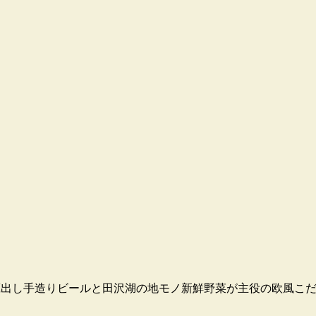
す。蔵出し手造りビールと田沢湖の地モノ新鮮野菜が主役の欧風こ