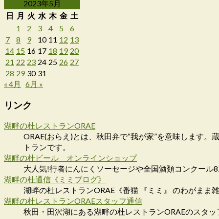
2023年5月
日
月
火
水
木
金
土
1
2
3
4
5
6
7
8
9
10
11
12
13
14
15
16
17
18
19
20
21
22
23
24
25
26
27
28
29
30
31
« 4月
6月 »
リンク
湖畔の杜レストランORAE
ORAE(おらえ)とは、秋田弁で“我が家”を意味しま
トランです。
湖畔の杜ビール オンラインショップ
大人気!行者にんにくソーセージや全国酒類コンクール
湖畔の杜通信《ミミブログ》
湖畔の杜レストランORAE《番猫 『ミミ』 のわがまま
湖畔の杜レストランORAEスタッフ通信
秋田・田沢湖にある湖畔の杜レストランORAEのスタッ