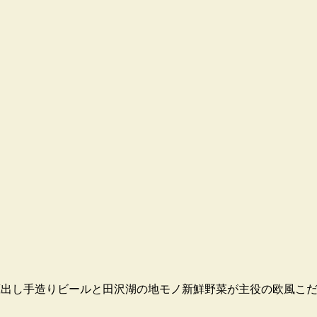
す。蔵出し手造りビールと田沢湖の地モノ新鮮野菜が主役の欧風こ