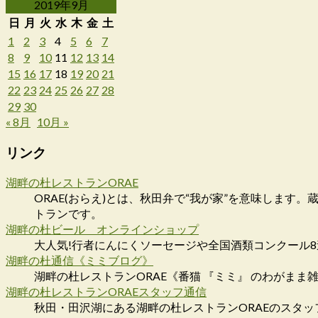
2019年9月
日
月
火
水
木
金
土
1
2
3
4
5
6
7
8
9
10
11
12
13
14
15
16
17
18
19
20
21
22
23
24
25
26
27
28
29
30
« 8月
10月 »
リンク
湖畔の杜レストランORAE
ORAE(おらえ)とは、秋田弁で“我が家”を意味しま
トランです。
湖畔の杜ビール オンラインショップ
大人気!行者にんにくソーセージや全国酒類コンクール
湖畔の杜通信《ミミブログ》
湖畔の杜レストランORAE《番猫 『ミミ』 のわがまま
湖畔の杜レストランORAEスタッフ通信
秋田・田沢湖にある湖畔の杜レストランORAEのスタッ