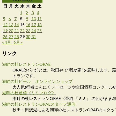
日
月
火
水
木
金
土
1
2
3
4
5
6
7
8
9
10
11
12
13
14
15
16
17
18
19
20
21
22
23
24
25
26
27
28
29
30
31
« 4月
6月 »
リンク
湖畔の杜レストランORAE
ORAE(おらえ)とは、秋田弁で“我が家”を意味しま
トランです。
湖畔の杜ビール オンラインショップ
大人気!行者にんにくソーセージや全国酒類コンクール
湖畔の杜通信《ミミブログ》
湖畔の杜レストランORAE《番猫 『ミミ』 のわがまま
湖畔の杜レストランORAEスタッフ通信
秋田・田沢湖にある湖畔の杜レストランORAEのスタッ